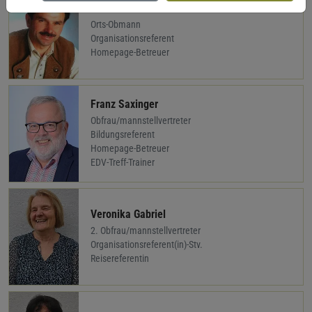
Josef Pfeil
Orts-Obmann
Organisationsreferent
Homepage-Betreuer
Franz Saxinger
Obfrau/​mannstellvertreter
Bildungsreferent
Homepage-Betreuer
EDV-Treff-Trainer
Veronika Gabriel
2. Obfrau/​mannstellvertreter
Organisationsreferent(in)-Stv.
Reisereferentin