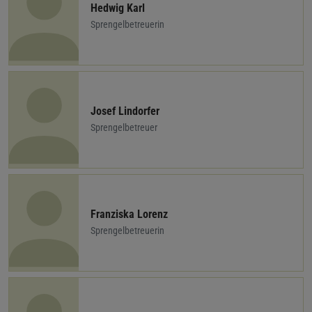
Hedwig Karl
Sprengelbetreuerin
Josef Lindorfer
Sprengelbetreuer
Franziska Lorenz
Sprengelbetreuerin