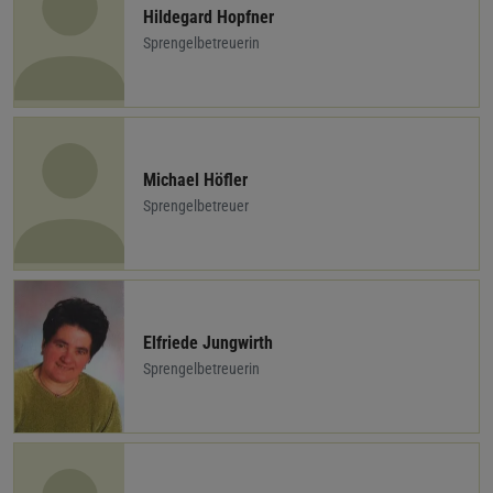
Hildegard Hopfner
Sprengelbetreuerin
Michael Höfler
Sprengelbetreuer
Elfriede Jungwirth
Sprengelbetreuerin